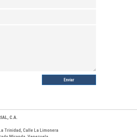
Enviar
AL, C.A.
La Trinidad,
Calle La Limonera
tado Miranda. Venezuela