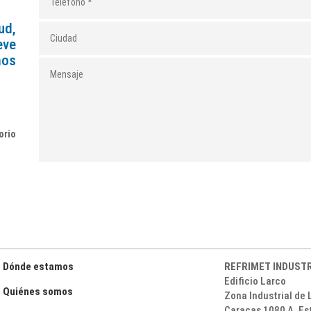
ud,
eve
mos
orio
Dónde estamos
REFRIMET INDUSTRI
Edificio Larco
Quiénes somos
Zona Industrial de 
Caracas 1080 A. Es