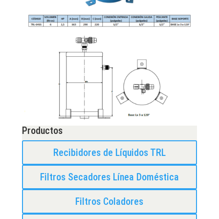
Productos
Recibidores de Líquidos TRL
Filtros Secadores Línea Doméstica
Filtros Coladores