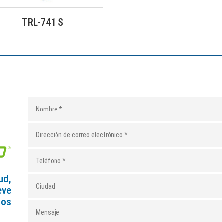
TRL-741 S
ud,
eve
mos