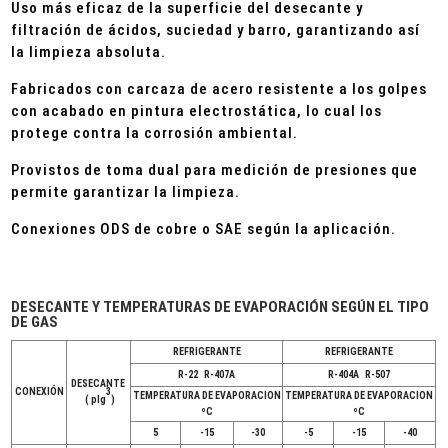
Uso más eficaz de la superficie del desecante y
filtración de ácidos, suciedad y barro, garantizando así
la limpieza absoluta.
Fabricados con carcaza de acero resistente a los golpes
con acabado en pintura electrostática, lo cual los
protege contra la corrosión ambiental.
Provistos de toma dual para medición de presiones que
permite garantizar la limpieza.
Conexiones ODS de cobre o SAE según la aplicación.
DESECANTE Y TEMPERATURAS DE EVAPORACIÓN SEGÚN EL TIPO
DE GAS
REFRIGERANTE
REFRIGERANTE
R-22 R-407A
R-404A R-507
DESECANTE
CONEXIÓN
3
TEMPERATURA DE EVAPORACION
TEMPERATURA DE EVAPORACION
( plg
)
ºC
ºC
5
-15
-30
-5
-15
-40