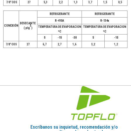
7/8” ODS
27
5,3
2,2
1,3
3,7
1,5
0,5
REFRIGERANTE
REFRIGERANTE
R-410A
R-134a
DESECANTE
CONEXIÓN
3
TEMPERATURA DE EVAPORACION
TEMPERATURA DE EVAPORACION
( plg
)
ºC
ºC
5
-15
-30
5
-15
7/8” ODS
27
6,7
2,7
1,6
3,2
1,2
Escríbanos su inquietud, recomendación y/o