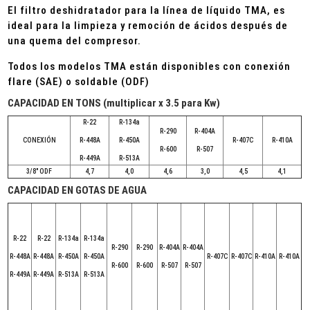
El filtro deshidratador para la línea de líquido TMA, es
ideal para la limpieza y remoción de ácidos después de
una quema del compresor.
Todos los modelos TMA están disponibles con conexión
flare (SAE) o soldable (ODF)
CAPACIDAD EN TONS (multiplicar x 3.5 para Kw)
R-22
R-134a
R-290
R-404A
CONEXIÓN
R-448A
R-450A
R-407C
R-410A
R-600
R-507
R-449A
R-513A
3/8" ODF
4,7
4,0
4,6
3,0
4,5
4,1
CAPACIDAD EN GOTAS DE AGUA
R-22
R-22
R-134a
R-134a
R-290
R-290
R-404A
R-404A
R-448A
R-448A
R-450A
R-450A
R-407C
R-407C
R-410A
R-410A
R-600
R-600
R-507
R-507
R-449A
R-449A
R-513A
R-513A