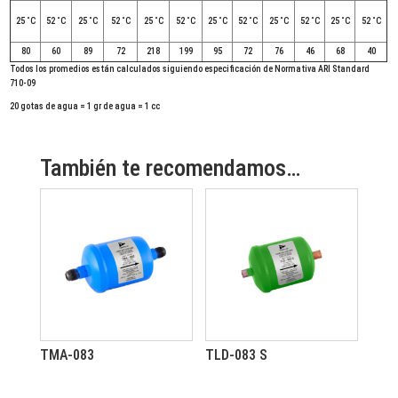
25 ˚C
52 ˚C
25 ˚C
52 ˚C
25 ˚C
52 ˚C
25 ˚C
52 ˚C
25 ˚C
52 ˚C
25 ˚C
52 ˚C
80
60
89
72
218
199
95
72
76
46
68
40
Todos los promedios están calculados siguiendo especificación de Normativa ARI Standard
710-09
20 gotas de agua = 1 gr de agua = 1 cc
También te recomendamos…
TMA-083
TLD-083 S