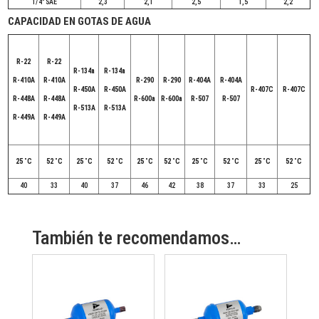
1/4" SAE
2,3
2,1
2,5
1,5
2,2
CAPACIDAD EN GOTAS DE AGUA
R-22
R-22
R-134a
R-134a
R-410A
R-410A
R-290
R-290
R-404A
R-404A
R-450A
R-450A
R-407C
R-407C
R-448A
R-448A
R-600a
R-600a
R-507
R-507
R-513A
R-513A
R-449A
R-449A
25 ˚C
52 ˚C
25 ˚C
52 ˚C
25 ˚C
52 ˚C
25 ˚C
52 ˚C
25 ˚C
52 ˚C
40
33
40
37
46
42
38
37
33
25
También te recomendamos…