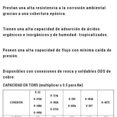
Prestan una alta resistencia a la corrosión ambiental
gracias a una cobertura epóxica
.
Tienen una alta capacidad de adsorción de ácidos
orgánicos e inorgánicos y de humedad- tropicalizados.
Poseen una alta capacidad de flujo con mínima caída de
presión.
Disponibles con conexiones de rosca y soldables ODS de
cobre.
CAPACIDAD EN TONS (multiplicar x 3.5 para Kw)
R-22
R-134a
R-410A
R-290
R-404A
CONEXIÓN
R-450A
R-407C
R-448A
R-600a
R-507
R-513A
R-449A