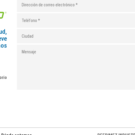
ud,
eve
mos
orio