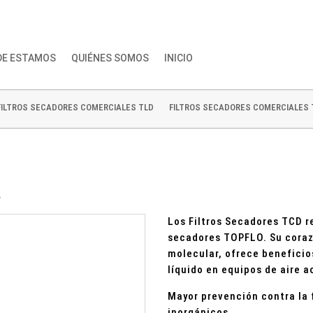
DE ESTAMOS
QUIÉNES SOMOS
INICIO
FILTROS SECADORES COMERCIALES TLD
FILTROS SECADORES COMERCIALES
4
Los Filtros Secadores TCD r
secadores TOPFLO. Su coraz
molecular, ofrece beneficio
líquido en equipos de aire a
Mayor prevención contra la 
inorgánicos