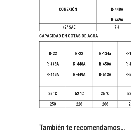
CONEXIÓN
R-448A
R-449A
1/2" SAE
7,4
CAPACIDAD EN GOTAS DE AGUA
R-22
R-22
R-134a
R-
R-448A
R-448A
R-450A
R-
R-449A
R-449A
R-513A
R-
25 ˚C
52 ˚C
25 ˚C
52
250
226
266
2
También te recomendamos…