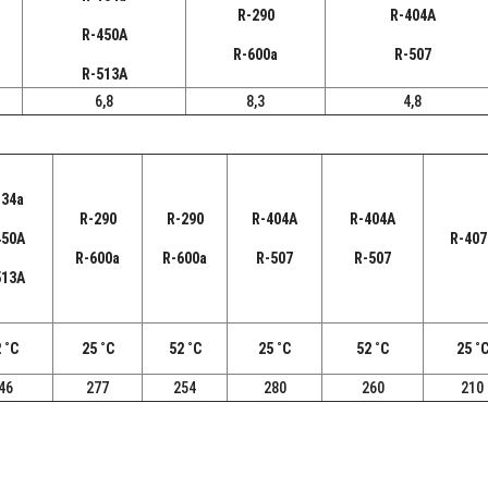
R-290
R-404A
R-450A
R-600a
R-507
R-513A
6,8
8,3
4,8
134a
R-290
R-290
R-404A
R-404A
450A
R-407
R-600a
R-600a
R-507
R-507
513A
 ˚C
25 ˚C
52 ˚C
25 ˚C
52 ˚C
25 ˚
46
277
254
280
260
210