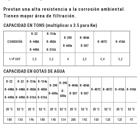
Prestan una alta resistencia a la corrosión ambiental.
Tienen mayor área de filtración.
CAPACIDAD EN TONS (multiplicar x 3.5 para Kw)
R-22
R-134a
R-290
R-404A
CONEXIÓN
R-448A
R-450A
R-407C
R-410A
R-600a
R-507
R-449A
R-513A
1/4" ODF
3,5
3,2
4
2,3
3,4
3,2
CAPACIDAD EN GOTAS DE AGUA
R-22
R-22
R-134a
R-134a
R-290
R-290
R-404A
R-404A
R-448A
R-448A
R-450A
R-450A
R-407C
R-407C
R-410A
R-410A
R-
R-600a
R-507
R-507
600a
R-449A
R-449A
R-513A
R-513A
25 ˚C
52 ˚C
25 ˚C
52 ˚C
25 ˚C
52 ˚C
25 ˚C
52 ˚C
25 ˚C
52 ˚C
25 ˚C
52 ˚C
180
130
196
180
145
134
200
192
150
120
123
97