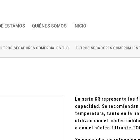
DE ESTAMOS
QUIÉNES SOMOS
INICIO
FILTROS SECADORES COMERCIALES TLD
FILTROS SECADORES COMERCIALES
La serie KR representa los 
capacidad. Se recomiendan p
temperatura, tanto en la lín
utilizan con el núcleo sólid
o con el núcleo filtrante TO
Su capacidad de retención e