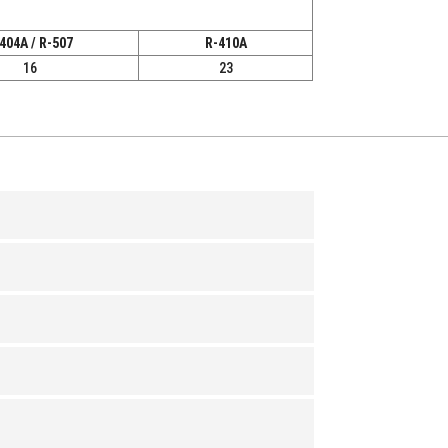
404A / R-507
R-410A
16
23