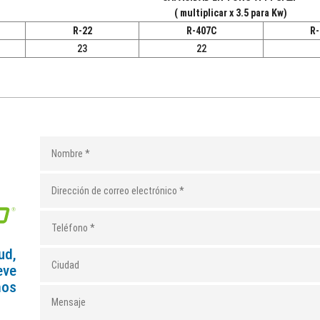
( multiplicar x 3.5 para Kw)
R-22
R-407C
R-
23
22
ud,
eve
mos