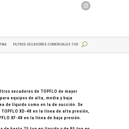
 TMA
FILTROS SECADORES COMERCIALES TSD
filtros secadores de TOPFLO de mayor
ara equipos de alta, media y baja
ea de líquido como en la de succión. Se
o TOPFLO XD-48 en la línea de alta presión,
PFLO XF-48 en la línea de baja presión.
s de hasta 75 ton en líquido y de 95 ton en