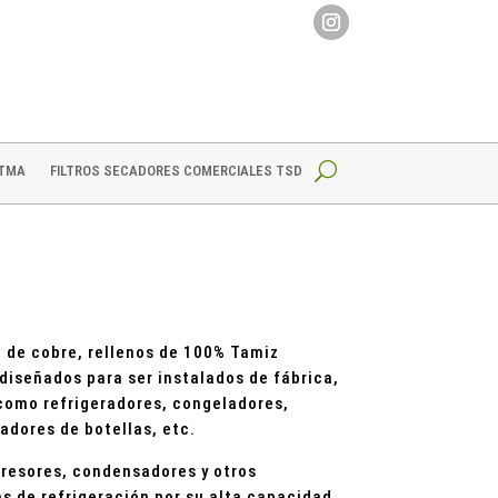
 TMA
FILTROS SECADORES COMERCIALES TSD
o de cobre, rellenos de 100% Tamiz
iseñados para ser instalados de fábrica,
 como refrigeradores, congeladores,
iadores de botellas, etc.
esores, condensadores y otros
 de refrigeración por su alta capacidad