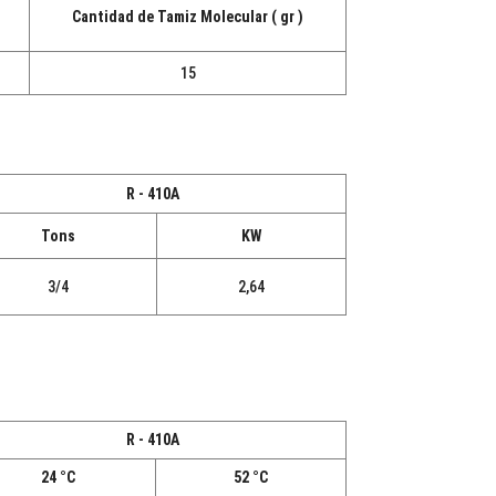
Cantidad de Tamiz Molecular ( gr )
15
R - 410A
Tons
KW
3/4
2,64
R - 410A
24 °C
52 °C