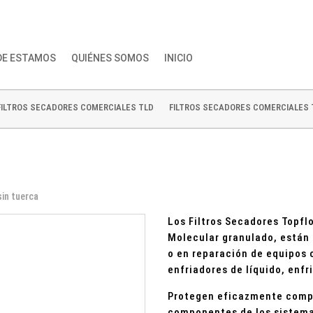
DE ESTAMOS
QUIÉNES SOMOS
INICIO
FILTROS SECADORES COMERCIALES TLD
FILTROS SECADORES COMERCIALES
in tuerca
Los Filtros Secadores Topfl
Molecular granulado, están d
o en reparación de equipos
enfriadores de líquido, enfr
Protegen eficazmente compr
componentes de los sistemas