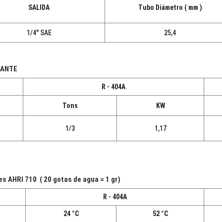
SALIDA
Tubo Diámetro ( mm )
1/4" SAE
25,4
RANTE
R - 404A
Tons
KW
1/3
1,17
AHRI 710 ( 20 gotas de agua = 1 gr)
R - 404A
24 °C
52 °C