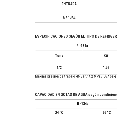
ENTRADA
1/4" SAE
ESPECIFICACIONES SEGÚN EL TIPO DE REFRIGE
R -134a
Tons
KW
1/2
1,76
Máxima presión de trabajo 46 Bar / 4,2 MPa / 667 psig
CAPACIDAD EN GOTAS DE AGUA según condiciones 
R -134a
24 °C
52 °C