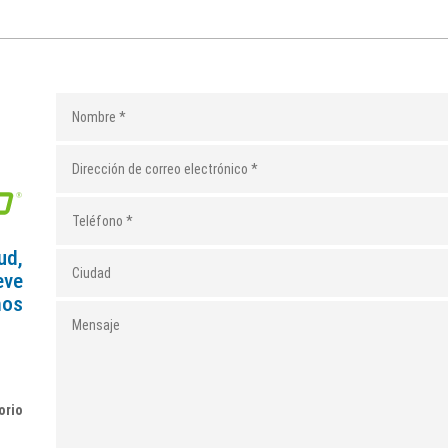
ud,
eve
mos
orio