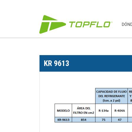
DÓN
KR 9613