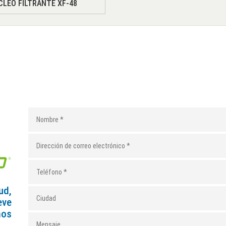
CLEO FILTRANTE XF-48
ud,
eve
mos